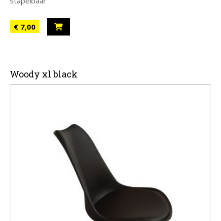
stapelbaar
€ 7,00
Woody xl black