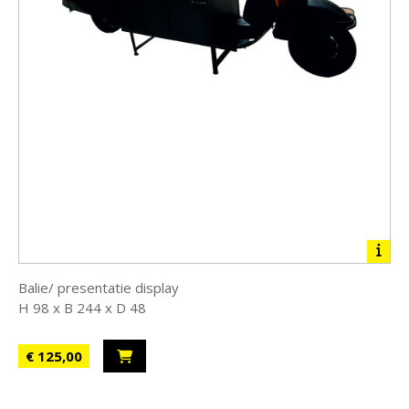
Balie/ presentatie display
H 98 x B 244 x D 48
€ 125,00