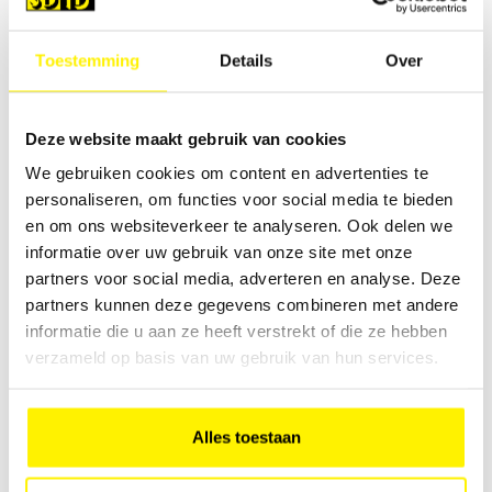
Toestemming
Details
Over
Deze website maakt gebruik van cookies
We gebruiken cookies om content en advertenties te
Moderne balie met indirecte verlichting in kleur naar keuze.
personaliseren, om functies voor social media te bieden
Lengte 1m50.
en om ons websiteverkeer te analyseren. Ook delen we
informatie over uw gebruik van onze site met onze
€ 60,00
partners voor social media, adverteren en analyse. Deze
partners kunnen deze gegevens combineren met andere
informatie die u aan ze heeft verstrekt of die ze hebben
Starck 200
verzameld op basis van uw gebruik van hun services.
Alles toestaan