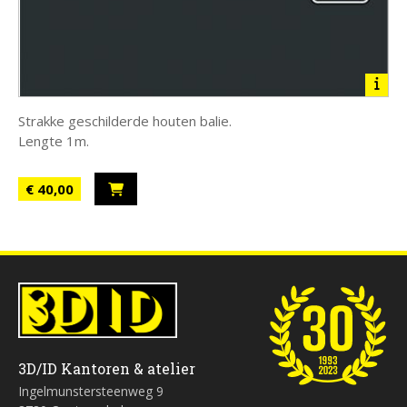
Strakke geschilderde houten balie.
Lengte 1m.
€ 40,00
3D/ID Kantoren & atelier
Ingelmunstersteenweg 9