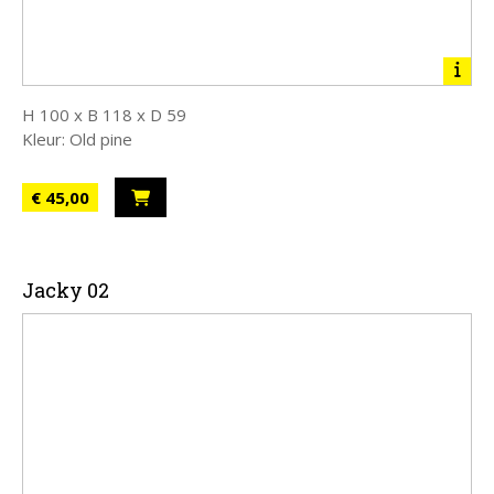
H 100 x B 118 x D 59
Kleur: Old pine
€ 45,00
Jacky 02