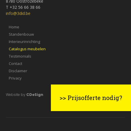
8780 Oostrozebeke
T +32 56 66 38 66
info@3did.be
Home
Standenbouw
Interieurinrichting
Catalogus meubelen
Testimonials
Contact
Disclaimer
Privacy
Website by
CDeSign
>> Prijsofferte nodig?