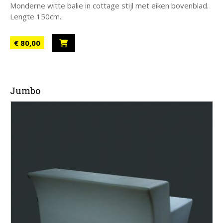
Monderne witte balie in cottage stijl met eiken bovenblad.
Lengte 150cm.
€ 80,00
Jumbo