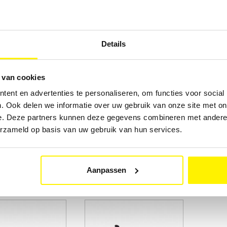
Details
 van cookies
ent en advertenties te personaliseren, om functies voor social
Pioneer 6-Disc
Pionee
. Ook delen we informatie over uw gebruik van onze site met on
afstan
e. Deze partners kunnen deze gegevens combineren met andere i
erzameld op basis van uw gebruik van hun services.
€ 30,00
€ 30,
Aanpassen
Statief