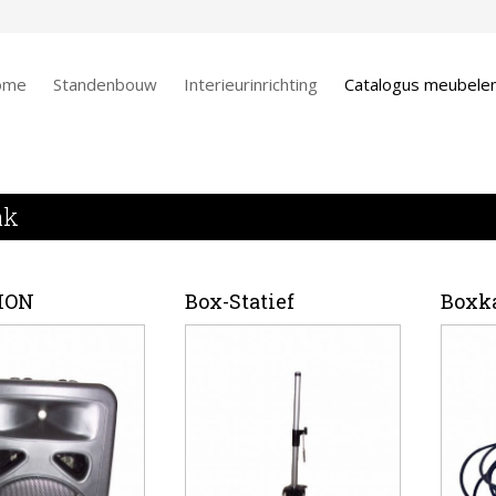
ome
Standenbouw
Interieurinrichting
Catalogus meubele
nk
ION
Box-Statief
Boxk