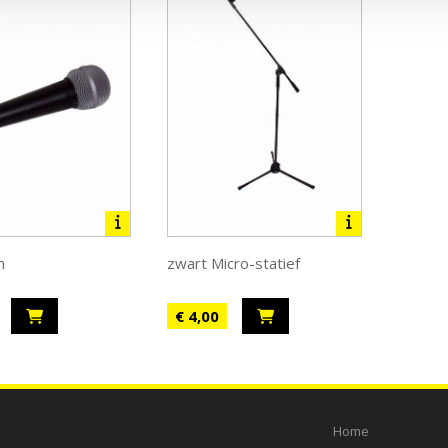
n
zwart Micro-statief
€ 4,00
Home