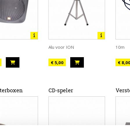
Alu voor ION
10m
€ 5,00
€ 8,0
terboxen
CD-speler
Verst