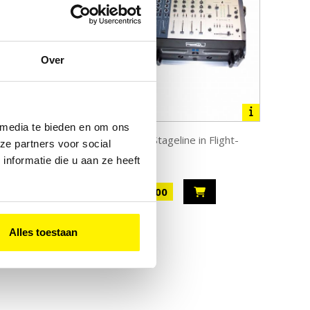
Over
 media te bieden en om ons
r met
Merk Stageline in Flight-
ze partners voor social
dsbediening
case
nformatie die u aan ze heeft
00
€ 80,00
Alles toestaan