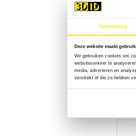
Toestemming
Deze website maakt gebruik
We gebruiken cookies om cont
per 2
websiteverkeer te analyseren
media, adverteren en analys
verstrekt of die ze hebben v
€ 6,00
Micro